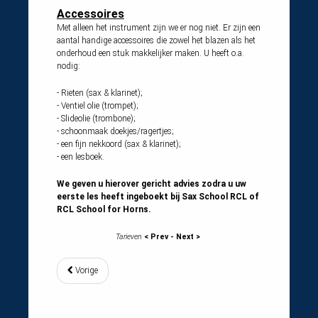
Accessoires
Met alleen het instrument zijn we er nog niet. Er zijn een
aantal handige accessoires die zowel het blazen als het
onderhoud een stuk makkelijker maken. U heeft o.a.
nodig:
- Rieten (sax & klarinet);
- Ventiel olie (trompet);
- Slideolie (trombone);
- schoonmaak doekjes/ragertjes;
- een fijn nekkoord (sax & klarinet);
- een lesboek.
We geven u hierover gericht advies zodra u uw
eerste les heeft ingeboekt bij Sax School RCL of
RCL School for Horns.
Tarieven
< Prev - Next >
Vorige