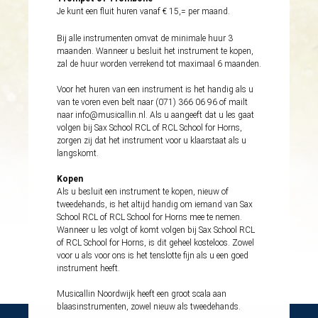
Je kunt een fluit huren vanaf € 15,= per maand.
Bij alle instrumenten omvat de minimale huur 3
maanden. Wanneer u besluit het instrument te kopen,
zal de huur worden verrekend tot maximaal 6 maanden.
Voor het huren van een instrument is het handig als u
van te voren even belt naar (071) 366 06 96 of mailt
naar
info@musicallin.nl
. Als u aangeeft dat u les gaat
volgen bij Sax School RCL of RCL School for Horns,
zorgen zij dat het instrument voor u klaarstaat als u
langskomt.
Kopen
Als u besluit een instrument te kopen, nieuw of
tweedehands, is het altijd handig om iemand van Sax
School RCL of RCL School for Horns mee te nemen.
Wanneer u les volgt of komt volgen bij Sax School RCL
of RCL School for Horns, is dit geheel kosteloos. Zowel
voor u als voor ons is het tenslotte fijn als u een goed
instrument heeft.
Musicallin
Noordwijk heeft een groot scala aan
blaasinstrumenten, zowel nieuw als tweedehands.