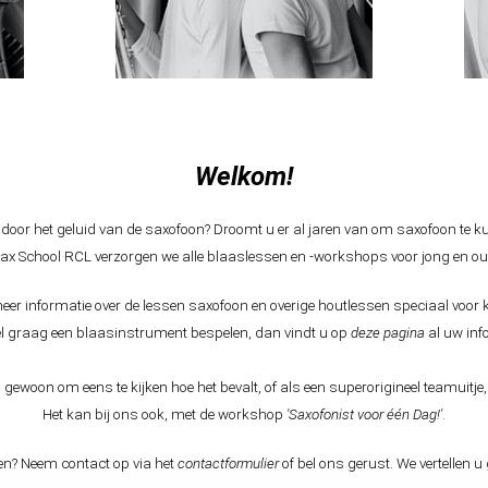
Welkom!
door het geluid van de saxofoon? Droomt u er al jaren van om saxofoon te 
ax School RCL verzorgen we alle blaaslessen en -workshops voor jong en oud. 
meer informatie over de lessen saxofoon en overige houtlessen speciaal voor 
l graag een blaasinstrument bespelen, dan vindt u op
deze pagina
al uw inf
 gewoon om eens te kijken hoe het bevalt, of als een superorigineel teamuitje
Het kan bij ons ook, met de workshop
'Saxofonist voor één Dag!'
.
en? Neem contact op via het
contactformulier
of bel ons gerust. We vertellen 