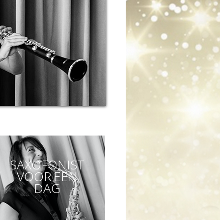
SAXOFONIST
VOOR ÉÉN
DAG